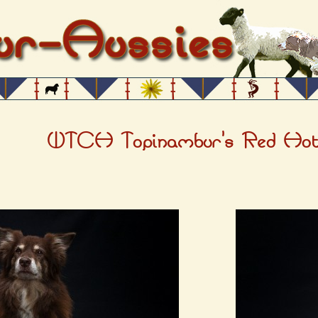
WTCH Topinambur's Red Hot