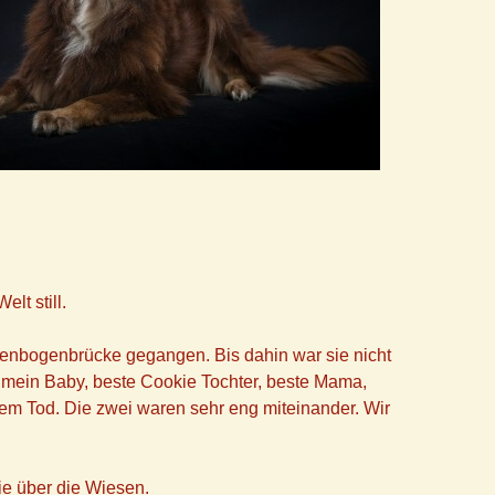
lt still.
egenbogenbrücke gegangen. Bis dahin war sie nicht
.mein Baby, beste Cookie Tochter, beste Mama,
rem Tod. Die zwei waren sehr eng miteinander. Wir
kie über die Wiesen.