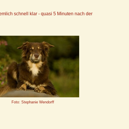
emlich schnell klar - quasi 5 Minuten nach der
Foto: Stephanie Wendorff