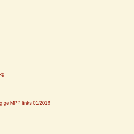
 kg
ügige MPP links 01/2016