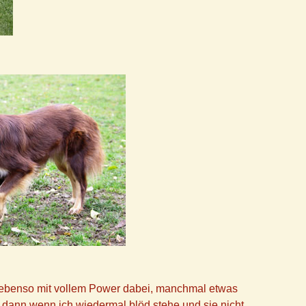
e ebenso mit vollem Power dabei, manchmal etwas
r dann wenn ich wiedermal blöd stehe und sie nicht