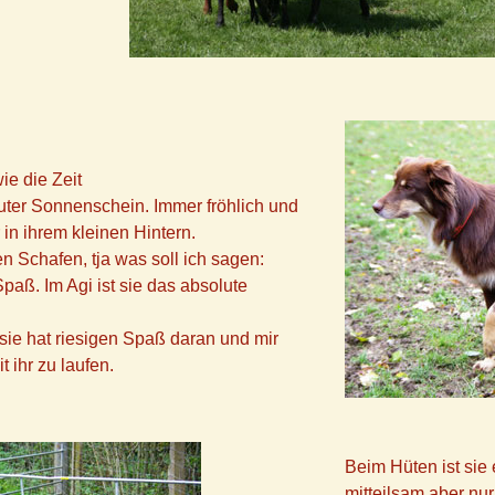
1
/
6
ie die Zeit
luter Sonnenschein. Immer fröhlich und
r in ihrem kleinen Hintern.
en Schafen, tja was soll ich sagen:
paß. Im Agi ist sie das absolute
 sie hat riesigen Spaß daran und mir
 ihr zu laufen.
Beim Hüten ist si
mitteilsam aber nu