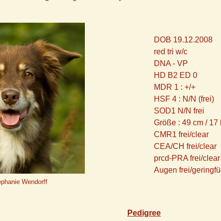
DOB 19.12.2008
red tri w/c
DNA - VP
HD B2 ED 0
MDR 1 : +/+
HSF 4 : N/N (frei)
SOD1 N/N frei
Größe : 49 cm / 17
CMR1 frei/clear
CEA/CH frei/clear
prcd-PRA frei/clear
Augen frei/geringf
ephanie Wendorff
Pedigree