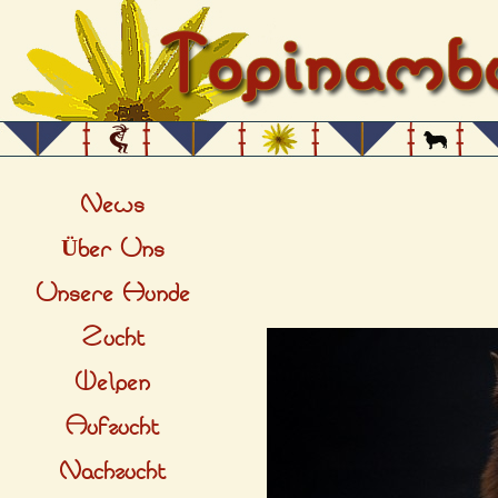
Direkt zum Seiteninhalt
Menü überspringen
News
Über Uns
Unsere Hunde
Zucht
Welpen
Aufzucht
Nachzucht