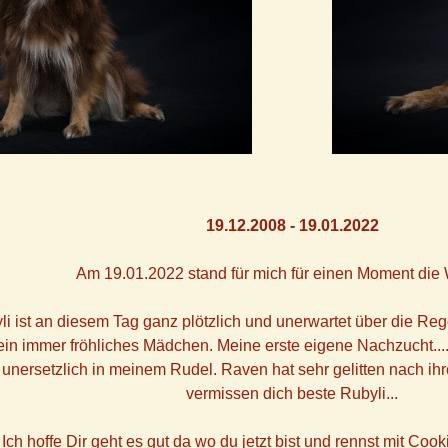
19.12.2008 - 19.01.2022
Am 19.01.2022 stand für mich für einen Moment die We
yli ist an diesem Tag ganz plötzlich und unerwartet über die R
ein immer fröhliches Mädchen. Meine erste eigene Nachzucht...
 unersetzlich in meinem Rudel. Raven hat sehr gelitten nach ih
vermissen dich beste Rubyli...
Ich hoffe Dir geht es gut da wo du jetzt bist und rennst mit Coo